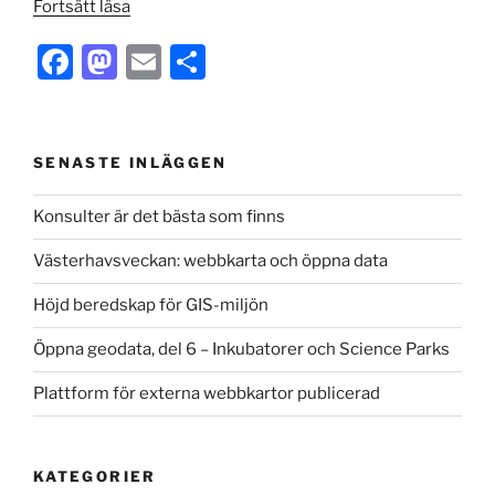
”Webbriktlinje:
Fortsätt läsa
Optimera
F
M
E
D
webbplatsen
för
a
a
m
el
god
c
st
ai
a
prestanda”
e
o
l
SENASTE INLÄGGEN
b
d
Konsulter är det bästa som finns
o
o
Västerhavsveckan: webbkarta och öppna data
o
n
k
Höjd beredskap för GIS-miljön
Öppna geodata, del 6 – Inkubatorer och Science Parks
Plattform för externa webbkartor publicerad
KATEGORIER