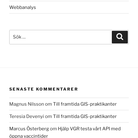
Webbanalys
Sök
Sök
efter:
SENASTE KOMMENTARER
Magnus Nilsson
om
Till framtida GIS-praktikanter
Teresia Devenyi
om
Till framtida GIS-praktikanter
Marcus Österberg
om
Hjälp VGR testa vårt API med
öppna vaccintider