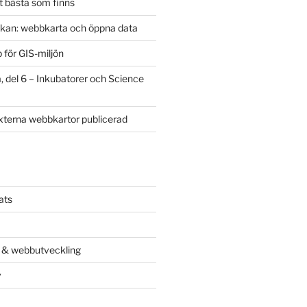
t bästa som finns
kan: webbkarta och öppna data
 för GIS-miljön
 del 6 – Inkubatorer och Science
externa webbkartor publicerad
ats
r & webbutveckling
v