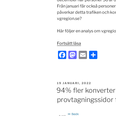
Från januari får också personer
påverkar detta trafiken och ko
vgregion.se?
Här följer en analys om vgregi
”Analys
Fortsätt läsa
av
F
M
E
S
vaccinationssidor
a
a
m
h
på
vgregion.se”
c
st
ai
ar
e
o
l
e
PUBLICERAT
19 JANUARI, 2022
b
d
94% fler konverter
o
o
provtagningssidor 
o
n
k