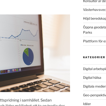
Konsulter är de
Västerhavsvec
Höjd beredskap
Öppna geodata,
Parks
Plattform för 
KATEGORIER
Digital arbetspl
Digital hälsa
Digitala medie
Geo-perspekti
tspridning i samhället. Sedan
Idéer
 äldre möjlighet att ta en tredje dos.