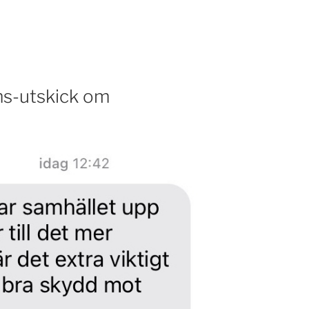
r
ms-utskick om