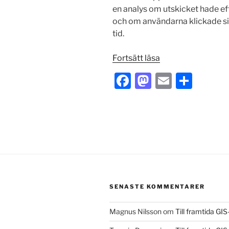
en analys om utskicket hade eff
och om användarna klickade sig
tid.
”Analys
Fortsätt läsa
av
F
M
E
S
VGR:s
a
a
m
h
sms-
utskick
c
st
ai
ar
om
e
o
l
e
vaccinering”
b
d
o
o
o
n
SENASTE KOMMENTARER
k
Magnus Nilsson
om
Till framtida GI