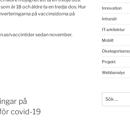
 som är 18 och äldre ta en tredje dos. Hur
Innovation
nverteringarna på vaccinsidorna på
Intranät
IT-arkitektur
on.se/vaccintider sedan november.
Mobilt
Okategorisera
Projekt
na
Webbanalys
Sök
ingar på
efter:
för covid-19