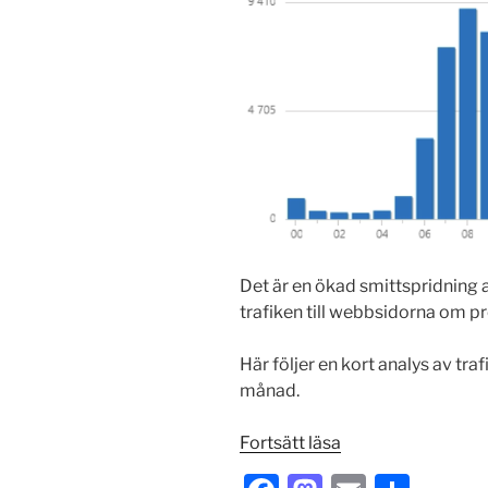
Det är en ökad smittspridning 
trafiken till webbsidorna om p
Här följer en kort analys av traf
månad.
”94%
Fortsätt läsa
fler