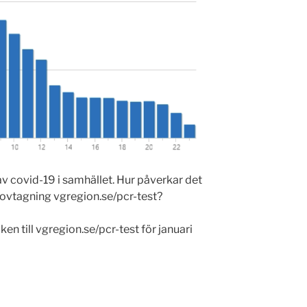
av covid-19 i samhället. Hur påverkar det
rovtagning vgregion.se/pcr-test?
iken till vgregion.se/pcr-test för januari