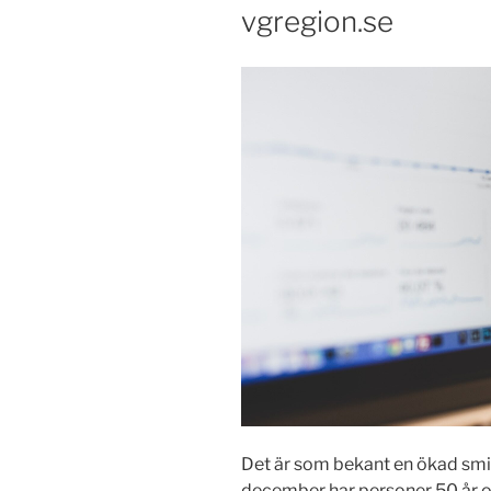
vgregion.se
Det är som bekant en ökad smit
december har personer 50 år och