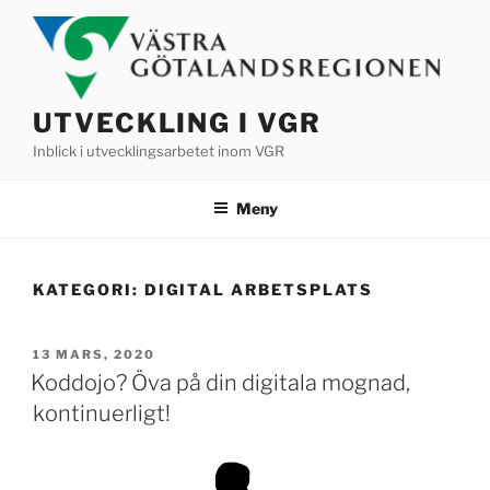
Hoppa
till
innehåll
UTVECKLING I VGR
Inblick i utvecklingsarbetet inom VGR
Meny
KATEGORI:
DIGITAL ARBETSPLATS
PUBLICERAT
13 MARS, 2020
Koddojo? Öva på din digitala mognad,
kontinuerligt!