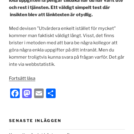
lösa uppgiften få pengar tillbaka när du har varit ute
k
och rest i tjänsten. Ett väldigt simpelt test där
insikten blev att länktexten är otydlig.
Med devisen ”Utvärdera enkelt istället för mycket”
kommer man faktiskt väldigt långt. Visst, det finns
brister i metoden med att bara be några kollegor att
göra några enkla uppgifter på ditt intranät. Men du
kommer troligtvis kunna svara på frågan varför. Det går
inte via webbstatistik.
”Utvärdera
Fortsätt läsa
enkelt
F
M
E
S
med
simpla
a
a
m
h
användartester”
c
st
ai
ar
e
o
l
e
SENASTE INLÄGGEN
b
d