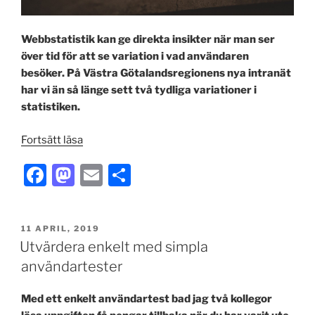
Webbstatistik kan ge direkta insikter när man ser
över tid för att se variation i vad användaren
besöker. På Västra Götalandsregionens nya intranät
har vi än så länge sett två tydliga variationer i
statistiken.
”Variation
Fortsätt läsa
i
F
M
E
S
webbstatistik
ger
a
a
m
h
agerbara
c
st
ai
ar
insikter”
PUBLICERAT
11 APRIL, 2019
e
o
l
e
Utvärdera enkelt med simpla
b
d
användartester
o
o
Med ett enkelt användartest bad jag två kollegor
o
n