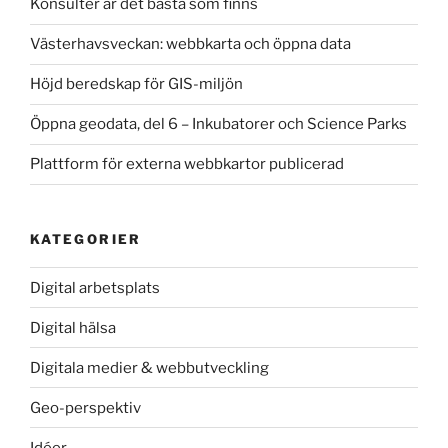
Konsulter är det bästa som finns
o
o
Västerhavsveckan: webbkarta och öppna data
o
n
k
Höjd beredskap för GIS-miljön
Öppna geodata, del 6 – Inkubatorer och Science Parks
Plattform för externa webbkartor publicerad
KATEGORIER
Digital arbetsplats
Digital hälsa
Digitala medier & webbutveckling
Geo-perspektiv
Idéer