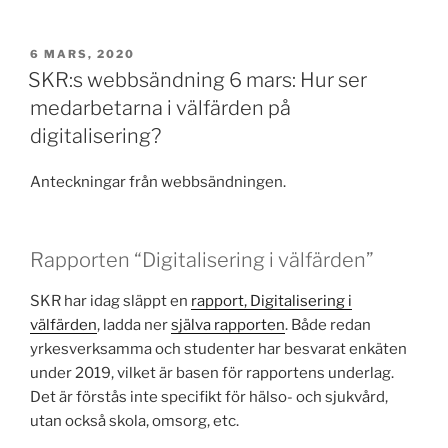
a
a
m
h
din
digitala
c
st
ai
ar
mognad,
PUBLICERAT
6 MARS, 2020
e
o
l
e
SKR:s webbsändning 6 mars: Hur ser
kontinuerligt!”
b
d
medarbetarna i välfärden på
o
o
digitalisering?
o
n
Anteckningar från webbsändningen.
k
Rapporten “Digitalisering i välfärden”
SKR har idag släppt en
rapport, Digitalisering i
välfärden
, ladda ner
själva rapporten
. Både redan
yrkesverksamma och studenter har besvarat enkäten
under 2019, vilket är basen för rapportens underlag.
Det är förstås inte specifikt för hälso- och sjukvård,
utan också skola, omsorg, etc.