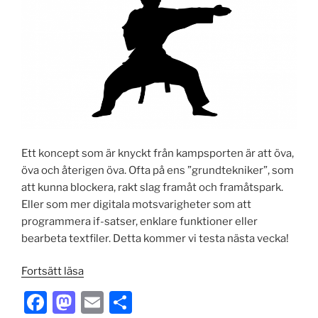
Ett koncept som är knyckt från kampsporten är att öva,
öva och återigen öva. Ofta på ens ”grundtekniker”, som
att kunna blockera, rakt slag framåt och framåtspark.
Eller som mer digitala motsvarigheter som att
programmera if-satser, enklare funktioner eller
bearbeta textfiler. Detta kommer vi testa nästa vecka!
”Koddojo?
Fortsätt läsa
Öva
F
M
E
S
på