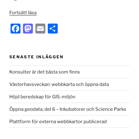
”Content
Fortsätt läsa
marketing
F
M
E
S
inom
ehälsa”
a
a
m
h
c
st
ai
ar
e
o
l
e
SENASTE INLÄGGEN
b
d
Konsulter är det bästa som finns
o
o
Västerhavsveckan: webbkarta och öppna data
o
n
k
Höjd beredskap för GIS-miljön
Öppna geodata, del 6 – Inkubatorer och Science Parks
Plattform för externa webbkartor publicerad