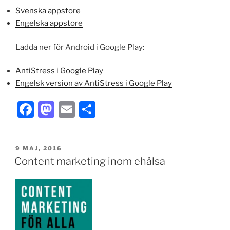
Svenska appstore
Engelska appstore
Ladda ner för Android i Google Play:
AntiStress i Google Play
Engelsk version av AntiStress i Google Play
F
M
E
S
a
a
m
h
c
st
ai
ar
PUBLICERAT
9 MAJ, 2016
e
o
l
e
Content marketing inom ehälsa
b
d
o
o
o
n
k