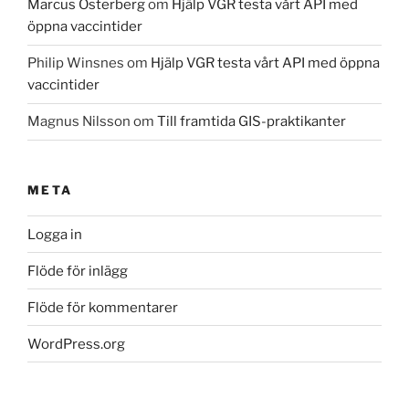
Marcus Österberg
om
Hjälp VGR testa vårt API med
öppna vaccintider
Philip Winsnes
om
Hjälp VGR testa vårt API med öppna
vaccintider
Magnus Nilsson
om
Till framtida GIS-praktikanter
META
Logga in
Flöde för inlägg
Flöde för kommentarer
WordPress.org