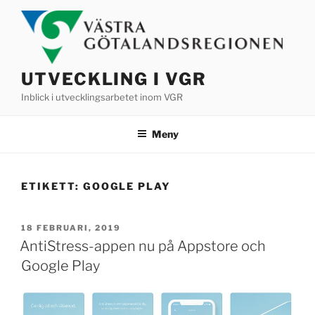
Hoppa
till
innehåll
UTVECKLING I VGR
Inblick i utvecklingsarbetet inom VGR
Meny
ETIKETT:
GOOGLE PLAY
PUBLICERAT
18 FEBRUARI, 2019
AntiStress-appen nu på Appstore och
Google Play