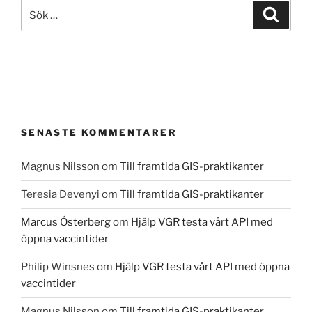
Sök
Sök
efter:
SENASTE KOMMENTARER
Magnus Nilsson
om
Till framtida GIS-praktikanter
Teresia Devenyi
om
Till framtida GIS-praktikanter
Marcus Österberg
om
Hjälp VGR testa vårt API med
öppna vaccintider
Philip Winsnes
om
Hjälp VGR testa vårt API med öppna
vaccintider
Magnus Nilsson
om
Till framtida GIS-praktikanter