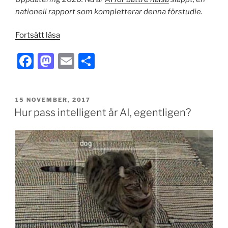
nationell rapport som kompletterar denna förstudie.
”AI
Fortsätt läsa
och
F
M
E
S
machine
learning
a
a
m
h
för
c
st
ai
ar
beslutstöd
PUBLICERAT
15 NOVEMBER, 2017
e
o
l
e
inom
Hur pass intelligent är AI, egentligen?
hälso-
b
d
och
o
o
sjukvård”
o
n
k