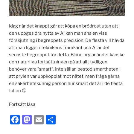
Idag när det knappt går att köpa en brödrost utan att
den uppges dra nytta av AI kan man ana en viss
förskjutning i begreppets precision. De flesta vill hävda
att man ligger i teknikens framkant och AI är det
senaste begreppet för detta. Bland prylar är det kanske
den naturliga fortsättningen på att allt tydligen
behöver vara ”smart”. Inte sällan bestod smartheten i
att prylen var uppkopplat mot nätet, men fråga gärna
en säkerhetskunnig person hur smart det är i de flesta
fallen 🙂
”Hur
Fortsätt läsa
pass
F
M
E
S
intelligent
är
a
a
m
h
AI,