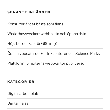
c
st
ai
ar
e
o
l
e
SENASTE INLÄGGEN
b
d
Konsulter är det bästa som finns
o
o
Västerhavsveckan: webbkarta och öppna data
o
n
k
Höjd beredskap för GIS-miljön
Öppna geodata, del 6 – Inkubatorer och Science Parks
Plattform för externa webbkartor publicerad
KATEGORIER
Digital arbetsplats
Digital hälsa