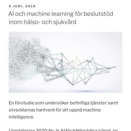
c
st
ai
ar
PUBLICERAT
6 JUNI, 2018
e
o
l
e
AI och machine learning för beslutstöd
b
d
inom hälso- och sjukvård
o
o
o
n
k
En förstudie som undersöker befintliga tjänster samt
utvecklarnas hantverk för att uppnå machine
intelligence.
Uppdatering 2020: Nu är
AI för bättre hälsa
släppt, en