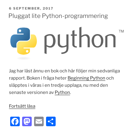
c
st
ai
ar
egentligen?”
PUBLICERAT
6 SEPTEMBER, 2017
e
o
l
e
Pluggat lite Python-programmering
b
d
o
o
o
n
k
Jag har läst ännu en bok och här följer min sedvanliga
rapport. Boken i fråga heter
Beginning Python
och
släpptes i våras i en tredje upplaga, nu med den
senaste versionen av
Python
.
”Pluggat
Fortsätt läsa
lite
F
M
E
S
Python-
programmering”
a
a
m
h