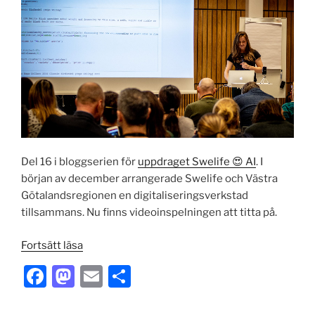
Del 16 i bloggserien för
uppdraget Swelife 😍 AI
. I
början av december arrangerade Swelife och Västra
Götalandsregionen en digitaliseringsverkstad
tillsammans. Nu finns videoinspelningen att titta på.
”Video:
Fortsätt läsa
Digitaliseringsverkstad
F
M
E
S
om
a
a
m
h
datadrivna
beslut”