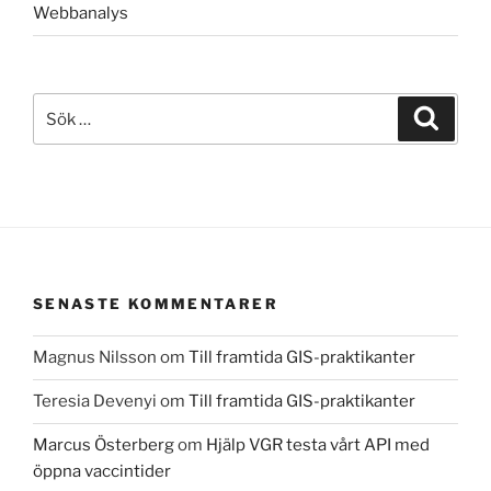
Webbanalys
Sök
Sök
efter:
SENASTE KOMMENTARER
Magnus Nilsson
om
Till framtida GIS-praktikanter
Teresia Devenyi
om
Till framtida GIS-praktikanter
Marcus Österberg
om
Hjälp VGR testa vårt API med
öppna vaccintider