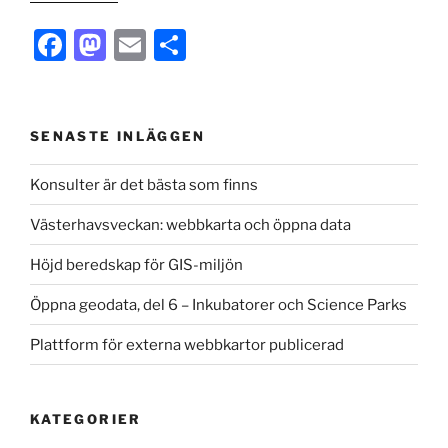
Var
F
M
E
S
f-
n
a
a
m
h
är
c
st
ai
ar
remissen?”
e
o
l
e
SENASTE INLÄGGEN
b
d
Konsulter är det bästa som finns
o
o
Västerhavsveckan: webbkarta och öppna data
o
n
k
Höjd beredskap för GIS-miljön
Öppna geodata, del 6 – Inkubatorer och Science Parks
Plattform för externa webbkartor publicerad
KATEGORIER