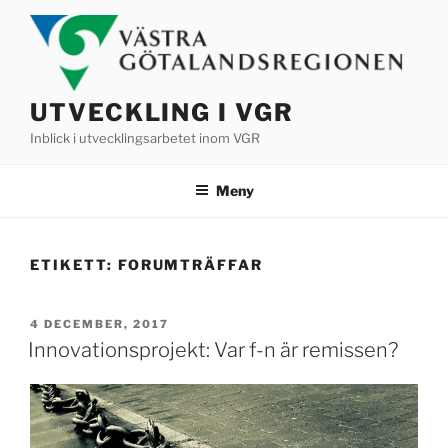
Hoppa
till
innehåll
UTVECKLING I VGR
Inblick i utvecklingsarbetet inom VGR
Meny
ETIKETT:
FORUMTRÄFFAR
PUBLICERAT
4 DECEMBER, 2017
Innovationsprojekt: Var f-n är remissen?