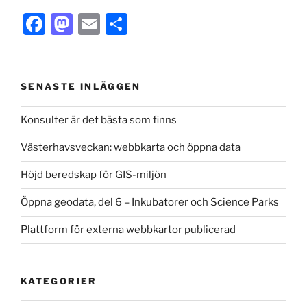
F
M
E
S
a
a
m
h
c
st
ai
ar
e
o
l
e
SENASTE INLÄGGEN
b
d
Konsulter är det bästa som finns
o
o
Västerhavsveckan: webbkarta och öppna data
o
n
k
Höjd beredskap för GIS-miljön
Öppna geodata, del 6 – Inkubatorer och Science Parks
Plattform för externa webbkartor publicerad
KATEGORIER