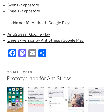
Svenska appstore
Engelska appstore
Ladda ner för Android i Google Play:
AntiStress i Google Play
Engelsk version av AntiStress i Google Play
F
M
E
S
a
a
m
h
c
st
ai
ar
PUBLICERAT
20 MAJ, 2018
e
o
l
e
Prototyp: app för AntiStress
b
d
o
o
o
n
k