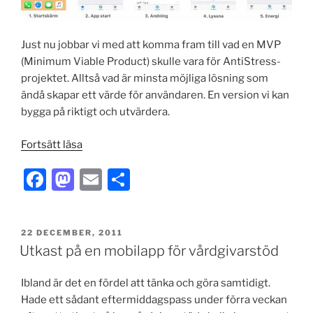
Just nu jobbar vi med att komma fram till vad en MVP
(Minimum Viable Product) skulle vara för AntiStress-
projektet. Alltså vad är minsta möjliga lösning som
ändå skapar ett värde för användaren. En version vi kan
bygga på riktigt och utvärdera.
”Prototyp:
Fortsätt läsa
app
F
M
E
S
för
AntiStress”
a
a
m
h
c
st
ai
ar
PUBLICERAT
22 DECEMBER, 2011
e
o
l
e
Utkast på en mobilapp för vårdgivarstöd
b
d
Ibland är det en fördel att tänka och göra samtidigt.
o
o
Hade ett sådant eftermiddagspass under förra veckan