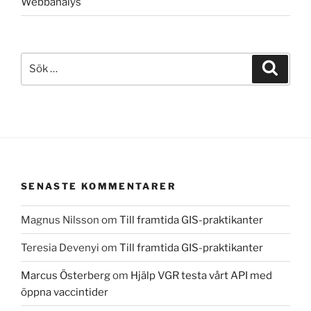
Webbanalys
Sök
Sök
efter:
SENASTE KOMMENTARER
Magnus Nilsson
om
Till framtida GIS-praktikanter
Teresia Devenyi
om
Till framtida GIS-praktikanter
Marcus Österberg
om
Hjälp VGR testa vårt API med
öppna vaccintider