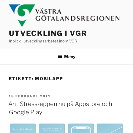
Hoppa
till
innehåll
UTVECKLING I VGR
Inblick i utvecklingsarbetet inom VGR
Meny
ETIKETT:
MOBILAPP
PUBLICERAT
18 FEBRUARI, 2019
AntiStress-appen nu på Appstore och
Google Play