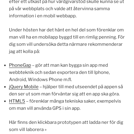
o
n
efter ett utkast på hur vårdgivarstöd skulle kunna se ut
k
på vår webbplats och valde att återvinna samma
information i en mobil webbapp.
Under hösten har det hänt en hel del som förenklar om
man vill ha en mobilapp byggd till en rimlig penning. För
dig som vill undersöka detta närmare rekommenderar
jag att kolla på:
PhoneGap
– gör att man kan bygga sin app med
webbteknik och sedan exportera den till Iphone,
Android, Windows Phone m.fl.
jQuery Mobile
– hjälper till med utseendet på appen så
den ser ut som man förväntar sig att en app ska göra.
HTML5
– förenklar många tekniska saker, exempelvis
om man vill använda GPS i sin app.
Här finns den klickbara prototypen att ladda ner för dig
som vill laborera »