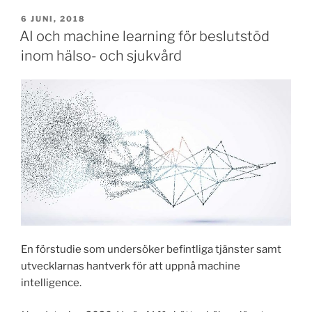
c
st
ai
ar
Decision
PUBLICERAT
6 JUNI, 2018
e
o
l
e
Support
AI och machine learning för beslutstöd
in
b
d
inom hälso- och sjukvård
Healthcare”
o
o
o
n
k
En förstudie som undersöker befintliga tjänster samt
utvecklarnas hantverk för att uppnå machine
intelligence.