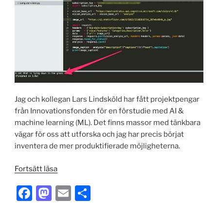
Jag och kollegan Lars Lindsköld har fått projektpengar
från Innovationsfonden för en förstudie med AI &
machine learning (ML). Det finns massor med tänkbara
vägar för oss att utforska och jag har precis börjat
inventera de mer produktifierade möjligheterna.
”AI-
Fortsätt läsa
projekt
F
M
E
S
under
uppstart
a
a
m
h
–