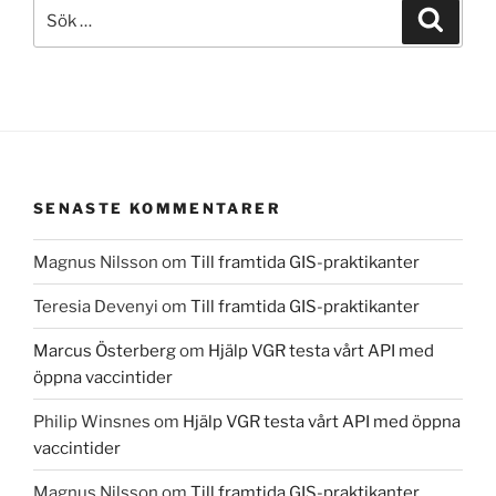
Sök
Sök
efter:
SENASTE KOMMENTARER
Magnus Nilsson
om
Till framtida GIS-praktikanter
Teresia Devenyi
om
Till framtida GIS-praktikanter
Marcus Österberg
om
Hjälp VGR testa vårt API med
öppna vaccintider
Philip Winsnes
om
Hjälp VGR testa vårt API med öppna
vaccintider
Magnus Nilsson
om
Till framtida GIS-praktikanter