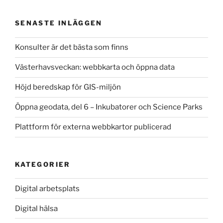
c
st
ai
ar
e
o
l
e
SENASTE INLÄGGEN
b
d
Konsulter är det bästa som finns
o
o
Västerhavsveckan: webbkarta och öppna data
o
n
k
Höjd beredskap för GIS-miljön
Öppna geodata, del 6 – Inkubatorer och Science Parks
Plattform för externa webbkartor publicerad
KATEGORIER
Digital arbetsplats
Digital hälsa