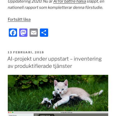
Uppdatering 2020: Nu är
AI för bättre hälsa
släppt, en
nationell rapport som kompletterar denna förstudie.
”AI
Fortsätt läsa
och
F
M
E
S
machine
learning
a
a
m
h
för
c
st
ai
ar
beslutstöd
PUBLICERAT
13 FEBRUARI, 2018
e
o
l
e
inom
AI-projekt under uppstart – inventering
hälso-
b
d
av produktifierade tjänster
och
o
o
sjukvård”
o
n
k