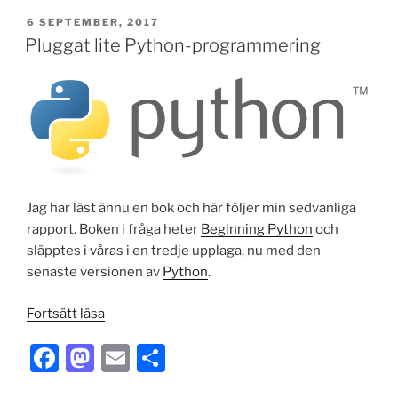
c
st
ai
ar
inventering
PUBLICERAT
6 SEPTEMBER, 2017
e
o
l
e
av
Pluggat lite Python-programmering
produktifierade
b
d
tjänster”
o
o
o
n
k
Jag har läst ännu en bok och här följer min sedvanliga
rapport. Boken i fråga heter
Beginning Python
och
släpptes i våras i en tredje upplaga, nu med den
senaste versionen av
Python
.
”Pluggat
Fortsätt läsa
lite
F
M
E
S
Python-
programmering”
a
a
m
h