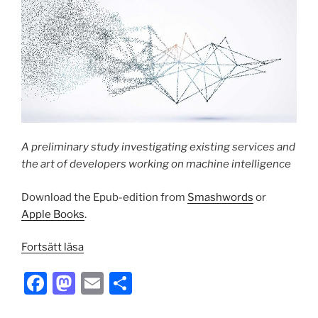
A preliminary study investigating existing services and
the art of developers working on machine intelligence
Download the Epub-edition from
Smashwords
or
Apple Books
.
”AI
Fortsätt läsa
and
F
M
E
S
Machine
Learning
a
a
m
h
for