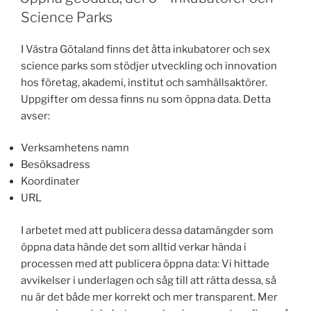
b
d
Science Parks
o
o
I Västra Götaland finns det åtta inkubatorer och sex
o
n
science parks som stödjer utveckling och innovation
k
hos företag, akademi, institut och samhällsaktörer.
Uppgifter om dessa finns nu som öppna data. Detta
avser:
Verksamhetens namn
Besöksadress
Koordinater
URL
I arbetet med att publicera dessa datamängder som
öppna data hände det som alltid verkar hända i
processen med att publicera öppna data: Vi hittade
avvikelser i underlagen och såg till att rätta dessa, så
nu är det både mer korrekt och mer transparent. Mer