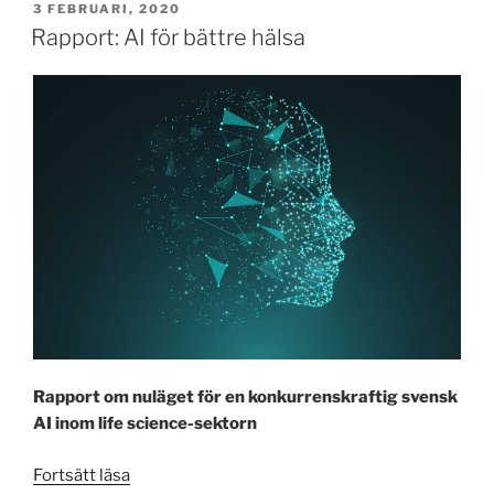
PUBLICERAT
3 FEBRUARI, 2020
e
o
l
Rapport: AI för bättre hälsa
b
d
o
o
o
n
k
Rapport om nuläget för en konkurrenskraftig svensk
AI inom life science-sektorn
”Rapport:
Fortsätt läsa