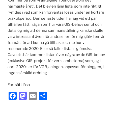
kommer på som vi antagligen behöver göra det
närmaste året”. Det blev en lång lista, som inte riktigt
rymdes i vad som kan förväntas lösas under en kortare
praktikperiod. Den senaste tiden har jag vid ett par
tillfällen fått frågan om hur våra GIS-behov ser ut och
det slog mig att denna sammanställning kanske skulle
vara intressant även för andra eller för mig själv, fem år
framåt, för att kunna gå tillbaka och se hur vi
resonerade 2020. Eller så faller listan i glömska.
Oavsett, här kommer listan över några av de GIS-behov
(exklusive GIS-projekt för verksamheterna) som jag i
april 2020 ser för VGR, aningen anpassat för bloggen, i
ingen särskild ordning.
”GIS-
Fortsätt läsa
behov
F
M
E
D
2020”
a
a
m
el
c
st
ai
a