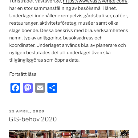
Turistrådet Västsverige,
https://www.vastsverige.com/
,
har en stor sammanställning av besöksmål i länet.
Underlaget innehåller exempelvis gårdsbutiker, caféer,
restauranger, aktivitetsföretag, muséer samt olika
slags boende. Dessa beskrivs med bl.a. verksamhetens
namn, typ av anläggning, besöksadress och
koordinater. Underlaget används bl.a. av planerare och
nyligen beslutades det att underlaget även ska
tillgängliggöras som öppna data.
”Öppna
Fortsätt läsa
geodata,
F
M
E
D
del
a
a
m
el
5
–
c
st
ai
a
Besöksmål”
PUBLICERAT
23 APRIL, 2020
e
o
l
GIS-behov 2020
b
d
o
o