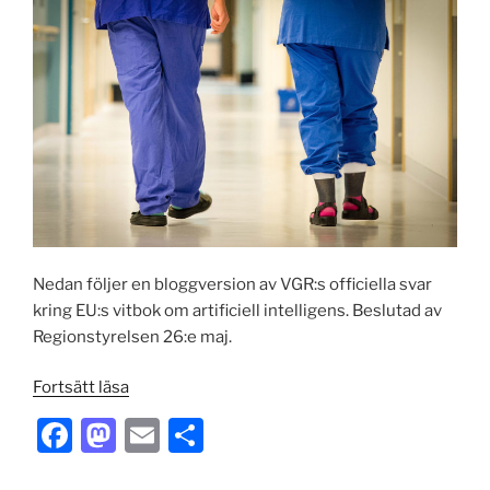
o
n
k
Nedan följer en bloggversion av VGR:s officiella svar
kring EU:s vitbok om artificiell intelligens. Beslutad av
Regionstyrelsen 26:e maj.
”Västra
Fortsätt läsa
Götalandsregionens
F
M
E
D
synpunkter
a
a
m
el
på