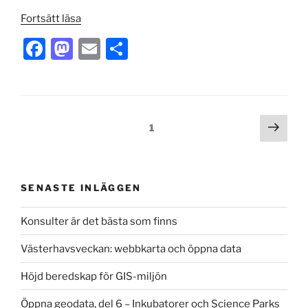
”Öppna
Fortsätt läsa
geodata,
F
M
E
D
del
a
a
m
el
2”
c
st
ai
a
e
o
l
Inläggsnavigering
Näst
Sida
1
b
d
sida
o
o
o
n
SENASTE INLÄGGEN
k
Konsulter är det bästa som finns
Västerhavsveckan: webbkarta och öppna data
Höjd beredskap för GIS-miljön
Öppna geodata, del 6 – Inkubatorer och Science Parks