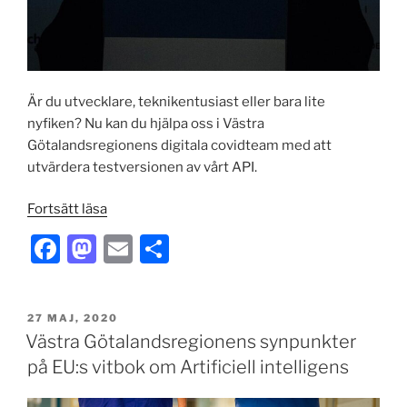
Är du utvecklare, teknikentusiast eller bara lite
nyfiken? Nu kan du hjälpa oss i Västra
Götalandsregionens digitala covidteam med att
utvärdera testversionen av vårt API.
”Hjälp
Fortsätt läsa
VGR
F
M
E
D
testa
a
a
m
el
vårt
API
c
st
ai
a
med
PUBLICERAT
27 MAJ, 2020
e
o
l
Västra Götalandsregionens synpunkter
öppna
b
d
vaccintider”
på EU:s vitbok om Artificiell intelligens
o
o