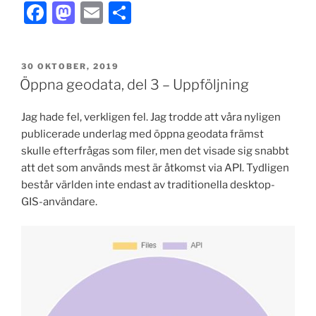
F
M
E
D
a
a
m
el
c
st
ai
a
PUBLICERAT
30 OKTOBER, 2019
e
o
l
Öppna geodata, del 3 – Uppföljning
b
d
Jag hade fel, verkligen fel. Jag trodde att våra nyligen
o
o
publicerade underlag med öppna geodata främst
o
n
skulle efterfrågas som filer, men det visade sig snabbt
k
att det som används mest är åtkomst via API. Tydligen
består världen inte endast av traditionella desktop-
GIS-användare.