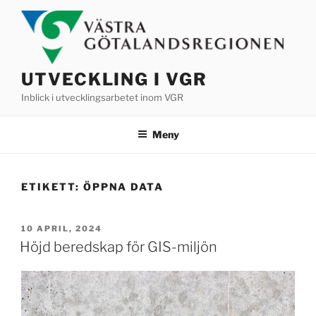
Hoppa
till
innehåll
UTVECKLING I VGR
Inblick i utvecklingsarbetet inom VGR
Meny
ETIKETT:
ÖPPNA DATA
PUBLICERAT
10 APRIL, 2024
Höjd beredskap för GIS-miljön