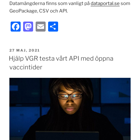
Datamängderna finns som vanligt på
dataportal.se
som
GeoPackage, CSV och API.
F
M
E
D
a
a
m
el
c
st
ai
a
PUBLICERAT
27 MAJ, 2021
e
o
l
Hjälp VGR testa vårt API med öppna
b
d
vaccintider
o
o
o
n
k