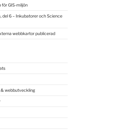
 för GIS-miljön
 del 6 – Inkubatorer och Science
externa webbkartor publicerad
ats
r & webbutveckling
v