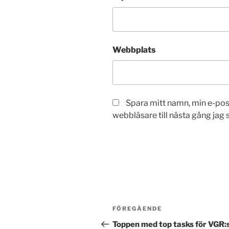
Webbplats
Spara mitt namn, min e-po
webbläsare till nästa gång jag
Inläggsnavigering
Föregående
FÖREGÅENDE
inlägg
Toppen med top tasks för VGR: