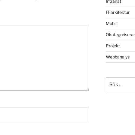
Intranät
IT-arkitektur
Mobilt
Okategorisera
Projekt
Webbanalys
Sök
efter: