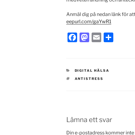
Anmäl dig på nedan länk för att
eepurl.com/gaYwR1
F
M
E
S
a
a
m
h
c
st
ai
ar
e
o
l
e
KATEGORIER
DIGITAL HÄLSA
b
d
TAGGAR
ANTISTRESS
o
o
o
n
k
Lämna ett svar
Din e-postadress kommer inte 