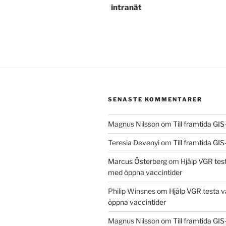
intranät
SENASTE KOMMENTARER
Magnus Nilsson
om
Till framtida GI
Teresia Devenyi
om
Till framtida GI
Marcus Österberg
om
Hjälp VGR tes
med öppna vaccintider
Philip Winsnes
om
Hjälp VGR testa 
öppna vaccintider
Magnus Nilsson
om
Till framtida GI