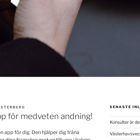
SENASTE IN
ÖSTERBERG
pp för medveten andning!
Konsulter är de
n app för dig. Den hjälper dig träna
Västerhavsvec
dina framsteg mot en tillvaro i balans.