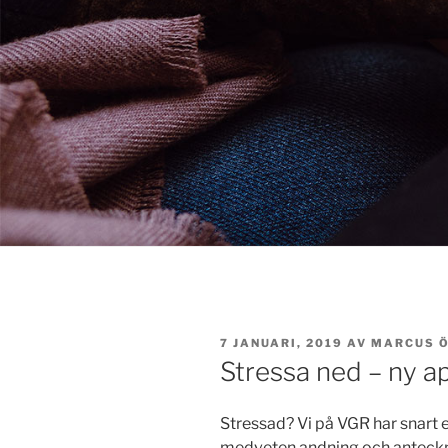
PUBLICERAT
7 JANUARI, 2019
AV
MARCUS 
Stressa ned – ny a
Stressad? Vi på VGR har snart e
medveten andning och anteckna 